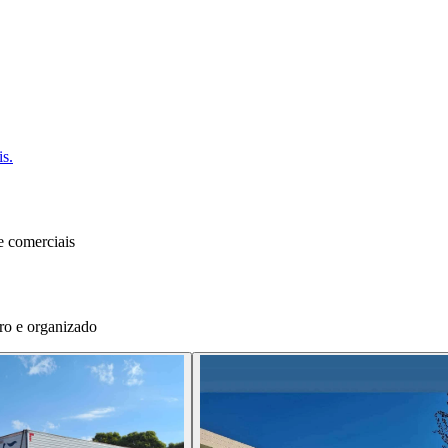
is.
e comerciais
ro e organizado